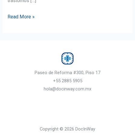
trastornos […]
Descubrimiento
Read More »
Genético
Revolucionario:
Mutaciones
en
el
Gen
Paseo de Reforma #300, Piso 17
RNU4-
+55 2885 5905
2
hola@docinway.com.mx
Como
Causa
de
Discapacidad
Copyright © 2026 DocInWay
Intelectual