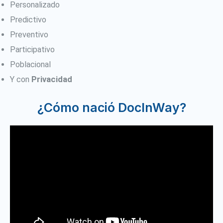
Personalizado
Predictivo
Preventivo
Participativo
Poblacional
Y con
Privacidad
¿Cómo nació DocInWay?