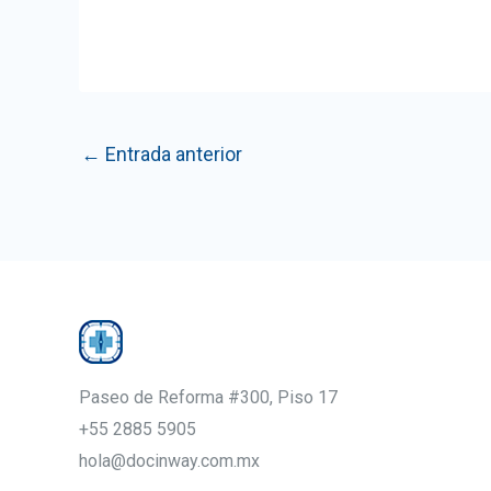
Navegación
←
Entrada anterior
de
entradas
Paseo de Reforma #300, Piso 17
+55 2885 5905
hola@docinway.com.mx